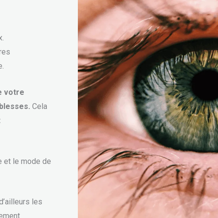
x.
res
e.
e votre
iblesses.
Cela
t
e et le mode de
’ailleurs les
lement