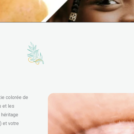
tie colorée de
s et les
 héritage
) et votre