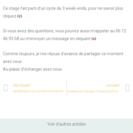
Ce stage fait parti d’un cycle de 3 week-ends, pour ne savoir plus
cliquez
ici
.
Si vous avez des questions, vous pouvez aussi m’appeler au 06 12
46 93 58 ou m’envoyer un message en cliquant
ici
.
Comme toujours, je me réjouis d’avance de partager ce moment
avec vous.
Au plaisir d’échanger avec vous.
Prev
PRÉCÉDENT
SUIVANT
INITIER DES CYCLES POSITIFS POUR DEPLOYER TON ABONDANCE ET TA PROSPERITE
Conférence Iridologie : Dimanche 29 mars 2026 à 11h
Voir d'autres articles