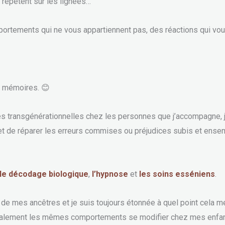
e répètent sur les lignées…
omportements qui ne vous appartiennent pas, des réactions qui v
es mémoires. 😊
s transgénérationnelles chez les personnes que j’accompagne, j
et de réparer les erreurs commises ou préjudices subis et ens
le décodage bi
ologique
,
l’hypnose
et
les soins esséniens
.
 de mes ancêtres et je suis toujours étonnée à quel point cela 
 également les mêmes comportements se modifier chez mes enfan