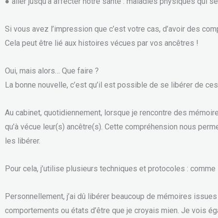
● aller jusqu’à affecter notre santé : maladies physiques qui s
Si vous avez l’impression que c’est votre cas, d’avoir des c
Cela peut être lié aux histoires vécues par vos ancêtres !
Oui, mais alors… Que faire ?
La bonne nouvelle, c’est qu’il est possible de se libérer de c
Au cabinet, quotidiennement, lorsque je rencontre des mémoire
qu’à vécue leur(s) ancêtre(s). Cette compréhension nous perm
les libérer.
Pour cela, j’utilise plusieurs techniques et protocoles : comme
Personnellement, j’ai dû libérer beaucoup de mémoires issues
comportements ou états d’être que je croyais mien. Je vois