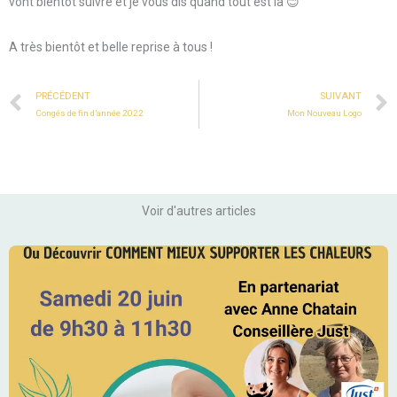
vont bientôt suivre et je vous dis quand tout est là 😊
A très bientôt et belle reprise à tous !
Prev
PRÉCÉDENT
SUIVANT
Congés de fin d’année 2022
Mon Nouveau Logo
Voir d'autres articles