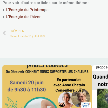
Pour voir d’autres articles sur le même thème :
●
L’Energie du Printem
ps
●
L’Energie de l’hiver
Prev
PRÉCÉDENT
Pleine lune du 13 juillet 2022