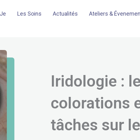
-Je
Les Soins
Actualités
Ateliers & Éveneme
Iridologie : l
colorations 
tâches sur le