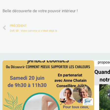
Belle découverte de votre pouvoir intérieur !
Prev
PRÉCÉDENT
Défi 50 : Vivre comme si c’était déjà là