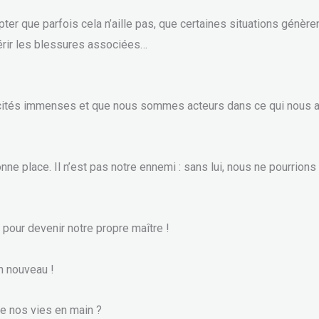
pter que parfois cela n’aille pas, que certaines situations génère
uérir les blessures associées…
ités immenses et que nous sommes acteurs dans ce qui nous ar
nne place. Il n’est pas notre ennemi : sans lui, nous ne pourrio
x pour devenir notre propre maître !
un nouveau !
re nos vies en main ?